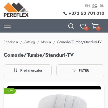
EN
RO
RU
+373 60 701 010
0
0
Principala
Catalog
Mobilă
Comode/Tumbe/Standuri-TV
Comode/Tumbe/Standuri-TV
Pret crescator
FILTRU
NEW