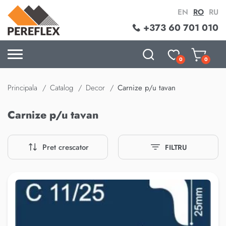
EN
RO
RU
+373 60 701 010
0
0
Principala
Catalog
Decor
Carnize p/u tavan
Carnize p/u tavan
Pret crescator
FILTRU