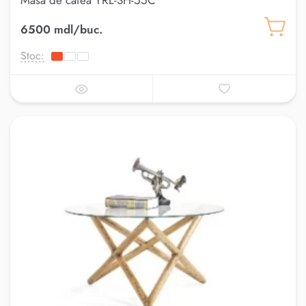
Masa de cafea YRL-SH-55C
6500 mdl/buc.
Stoc: