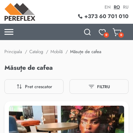
EN
RO
RU
+373 60 701 010
0
0
Principala
Catalog
Mobilă
Măsuțe de cafea
Măsuțe de cafea
Pret crescator
FILTRU