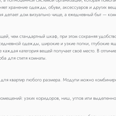
, а полноценной системой организации, которая помога
яет хранение одежды, обуви, аксессуаров и других вещ
я делает дом визуально чище, а ежедневный быт — комф
щей, чем стандартный шкаф, при этом сохраняя удобство
седневной одежды, широкие и узкие полки, глубокие ящ
де каждая категория вещей получает своё место. В отлич
рба для стиля комнаты.
для квартир любого размера. Модули можно комбиниров
мещений: узких коридоров, ниш, углов или выделенной