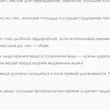
 с местом для переодевания, зеркалом, большим колич
у из стен, экономят площадь и создают ощущение лёгко
 стать удобной гардеробной, если использовать вертик
ая одежда, низ — обувь.
ы чаще храните вещи в сложенном виде — нужны широки
ких вещей предусмотрите выдвижные ящики.
вещи должны находиться в зоне прямой досягаемости.
ь вещи, улучшает визуальное восприятие и делает гард