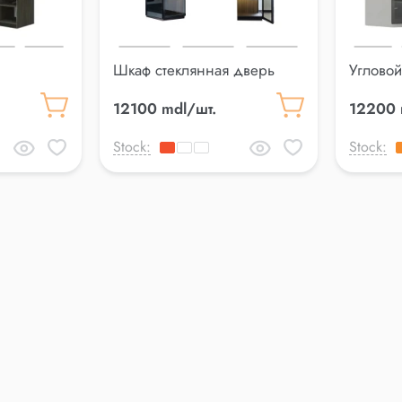
Шкаф стеклянная дверь
Углово
Adessa
12100 mdl/шт.
12200 
Stock:
Stock: