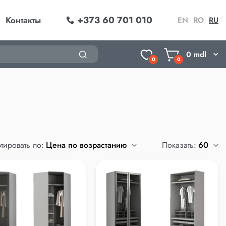
+373 60 701 010
Контакты
EN
RO
RU
0
mdl
0
0
тировать по:
Показать: