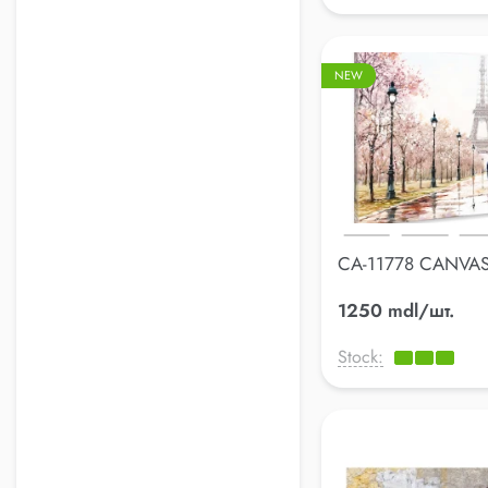
NEW
CA-11778 CANVA
85*113cm
1250 mdl/шт.
Stock: