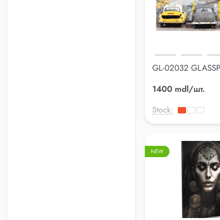
GL-02032 GLASSP
50*125cm
1400 mdl/шт.
Stock:
NEW