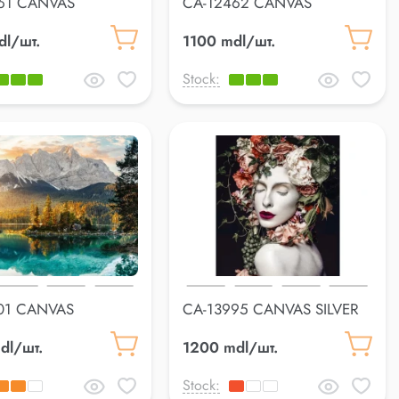
61 CANVAS
CA-12462 CANVAS
cm
70*100cm
dl/шт.
1100 mdl/шт.
Stock:
01 CANVAS
CA-13995 CANVAS SILVER
0cm
85*113cm
dl/шт.
1200 mdl/шт.
Stock: