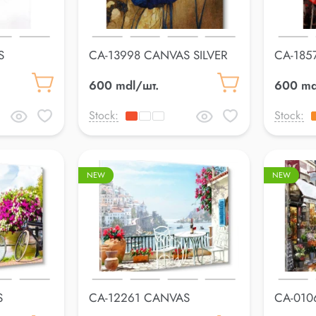
S
CA-13998 CANVAS SILVER
CA-185
60*60cm
60*80
600 mdl/шт.
600 md
Stock:
Stock:
NEW
NEW
S
CA-12261 CANVAS
CA-010
60*80cm
60*80