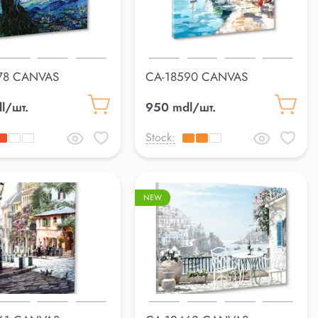
78 CANVAS
CA-18590 CANVAS
cm
70*100cm
l/шт.
950 mdl/шт.
Stock:
NEW