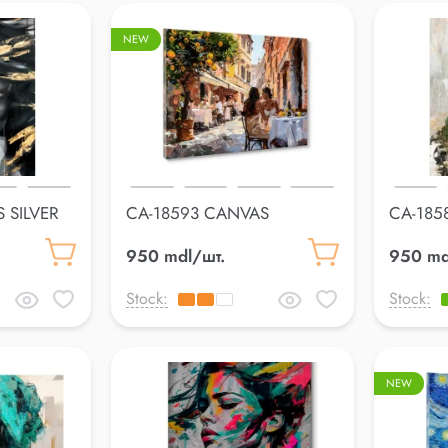
NEW
 SILVER
CA-18593 CANVAS
CA-185
70*100cm
70*100
950 mdl/шт.
950 md
Stock:
Stock:
NEW