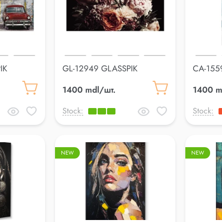
IK
GL-12949 GLASSPIK
CA-155
50*125cm
70*100
1400 mdl/шт.
1400 m
Stock:
Stock:
NEW
NEW