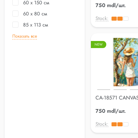
60 x 150 см
750 mdl/шт.
60 x 80 см
Stock:
85 x 113 см
Показать все
NEW
CA-18571 CANVA
60*80cm
750 mdl/шт.
Stock: