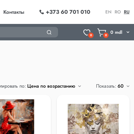
+373 60 701 010
Контакты
EN
RO
RU
0
mdl
0
0
тировать по:
Показать: