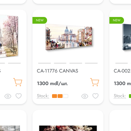
NEW
NEW
S
CA-11776 CANVAS
CA-002
60*150cm
60*15
1300 mdl/шт.
1300 m
Stock:
Stock: