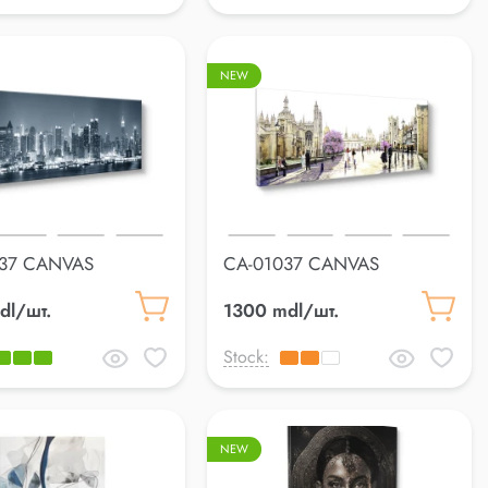
NEW
37 CANVAS
CA-01037 CANVAS
0cm
60*150cm
dl/шт.
1300 mdl/шт.
Stock:
NEW