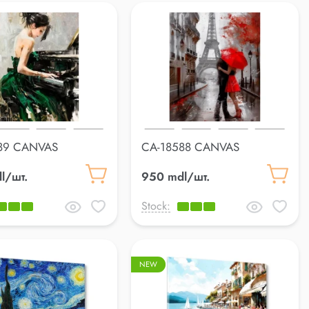
89 CANVAS
CA-18588 CANVAS
cm
70*100cm
l/шт.
950 mdl/шт.
Stock:
NEW