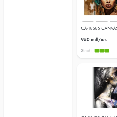
CA-18586 CANVA
70*100cm
950 mdl/шт.
Stock: