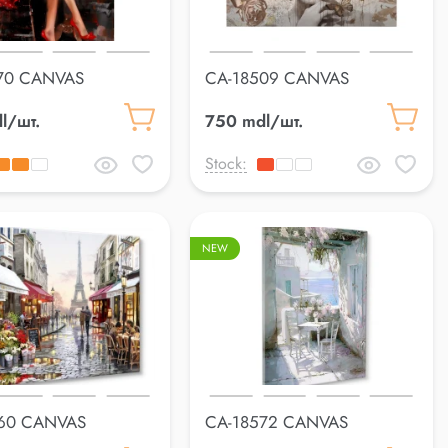
70 CANVAS
CA-18509 CANVAS
cm
60*80cm
l/шт.
750 mdl/шт.
Stock:
NEW
60 CANVAS
CA-18572 CANVAS
cm
60*80cm