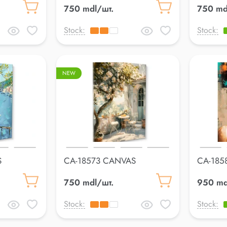
750 mdl/шт.
750 md
Stock:
Stock:
NEW
S
CA-18573 CANVAS
CA-185
60*80cm
70*100
750 mdl/шт.
950 md
Stock:
Stock: