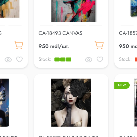
S
CA-18493 CANVAS
CA-185
70*100cm
70*100
950 mdl/шт.
950 md
Stock:
Stock:
NEW