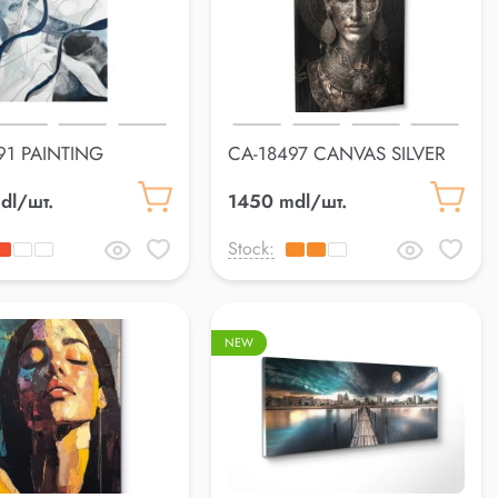
91 PAINTING
CA-18497 CANVAS SILVER
cm
85*113cm
dl/шт.
1450 mdl/шт.
Stock:
NEW