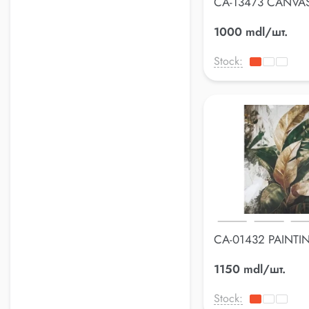
CA-13473 CANVAS
70*100cm
1000 mdl/шт.
Stock:
CA-01432 PAINTI
70*100cm
1150 mdl/шт.
Stock: