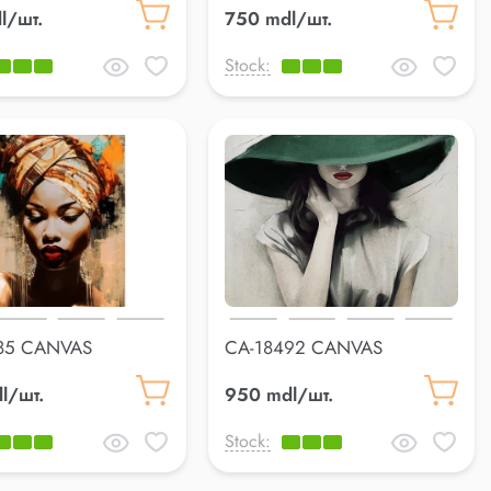
l/шт.
750 mdl/шт.
Stock:
85 CANVAS
CA-18492 CANVAS
cm
70*100cm
l/шт.
950 mdl/шт.
Stock: