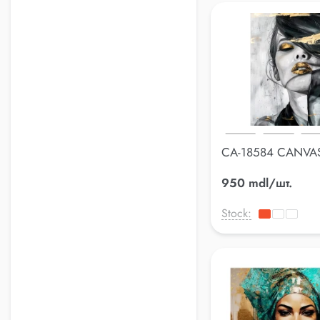
CA-18584 CANVAS
70*100cm
950 mdl/шт.
Stock: