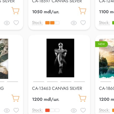
 SILVER
CA-18597 CANVAS SILVER
CA-124
70*100cm
70*100
1050 mdl/шт.
1100 m
Stock:
Stock:
NEW
NG
CA-13463 CANVAS SILVER
CA-186
70*100cm
60*15
1200 mdl/шт.
1200 m
Stock:
Stock: