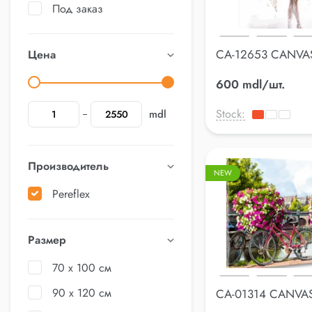
Под заказ
CA-12653 CANVA
Цена
60*80cm
600 mdl/шт.
Stock:
mdl
Производитель
NEW
Pereflex
Размер
70 x 100 см
90 x 120 см
CA-01314 CANVA
60*80cm