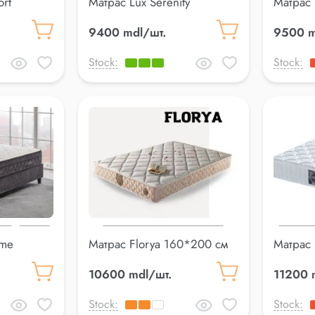
rt
Матрас Lux Serenity
Матрас
160*200 см
160*20
9400 mdl/шт.
9500 m
Stock:
Stock:
ime
Матрас Florya 160*200 см
Матрас 
160*20
10600 mdl/шт.
11200 
Stock:
Stock: