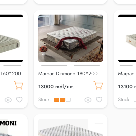
e 160*200
Матрас Diamond 180*200
Матрас 
см
180*20
13000 mdl/шт.
13100 
Stock:
Stock: