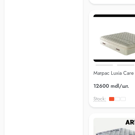
Матрас Luxia Car
см
12600 mdl/шт.
Stock: