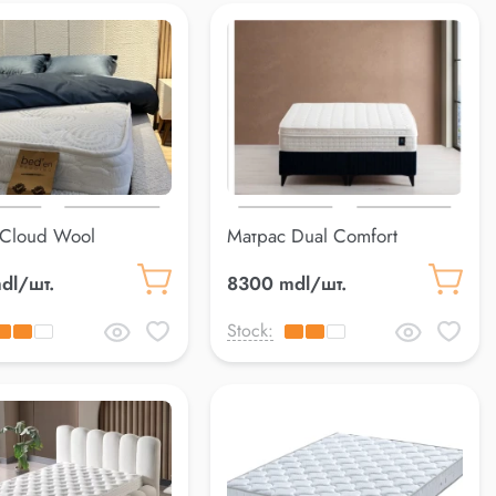
 Cloud Wool
Матрас Dual Comfort
0 см
160*200 см
dl/шт.
8300 mdl/шт.
Stock: