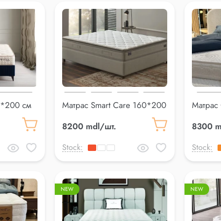
0*200 см
Матрас Smart Care 160*200
Матрас
см
160*20
8200 mdl/шт.
8300 m
Stock:
Stock:
NEW
NEW