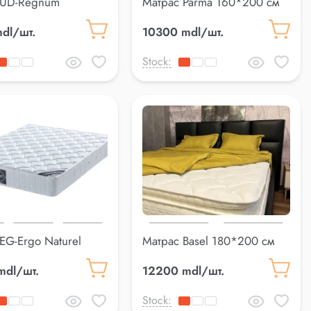
 UD-Regnum
Матрас Parma 160*200 см
0 см
dl/шт.
10300 mdl/шт.
Stock:
EG-Ergo Naturel
Матрас Basel 180*200 см
0 см
mdl/шт.
12200 mdl/шт.
Stock: