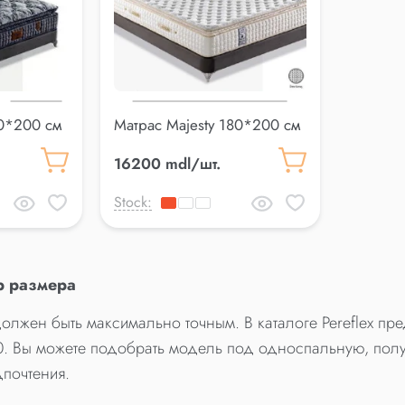
0*200 см
Матрас Majesty 180*200 см
16200 mdl/шт.
Stock:
р размера
олжен быть максимально точным. В каталоге Pereflex пр
00. Вы можете подобрать модель под односпальную, полу
почтения.