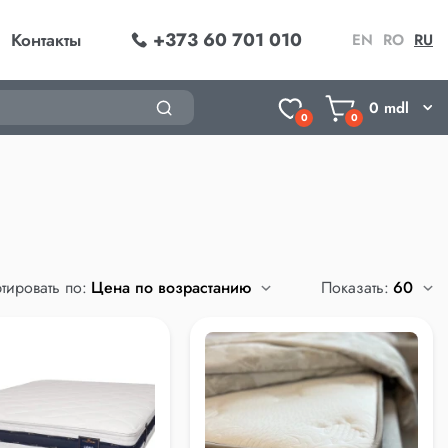
+373 60 701 010
Контакты
EN
RO
RU
0
mdl
0
0
тировать по:
Показать: