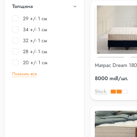
Толщина
29 +/- 1 см
34 +/- 1 см
32 +/- 1 см
28 +/- 1 см
20 +/- 1 см
Матрас Dream 18
Показать все
8000 mdl/шт.
Stock: