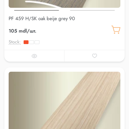
PF 459 H/SK oak beije grey 90
105 mdl/шт.
Stock: