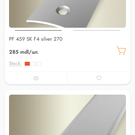
PF 459 SK F4 silver 270
285 mdl/шт.
Stock: