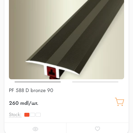
PF 588 D bronze 90
260 mdl/шт.
Stock: