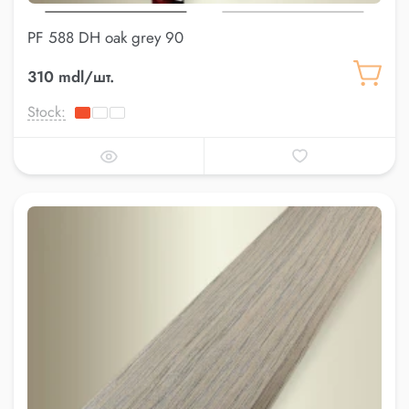
PF 588 DH oak grey 90
310 mdl/шт.
Stock: