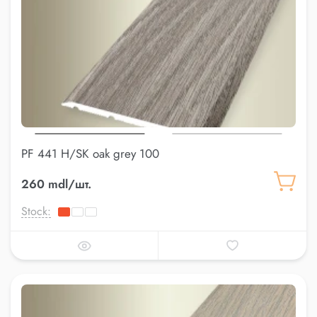
PF 441 H/SK oak grey 100
260 mdl/шт.
Stock: