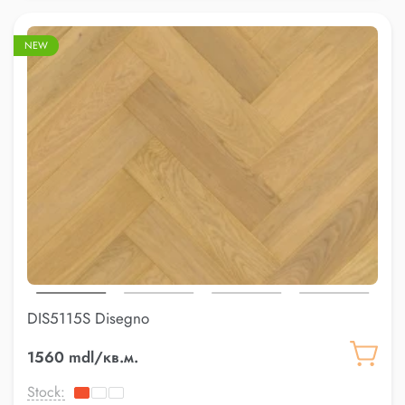
NEW
DIS5115S Disegno
1560 mdl/кв.м.
Stock: