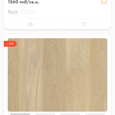
1560 mdl/кв.м.
Stock:
–10%