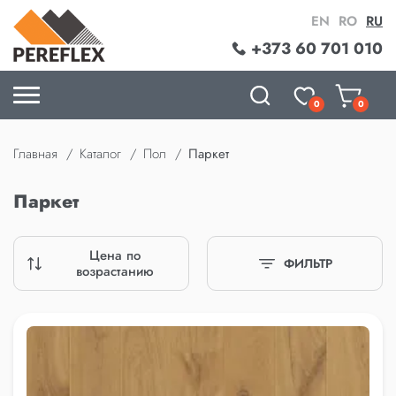
EN
RO
RU
+373 60 701 010
0
0
Главная
Каталог
Пол
Паркет
Паркет
Цена по
ФИЛЬТР
возрастанию