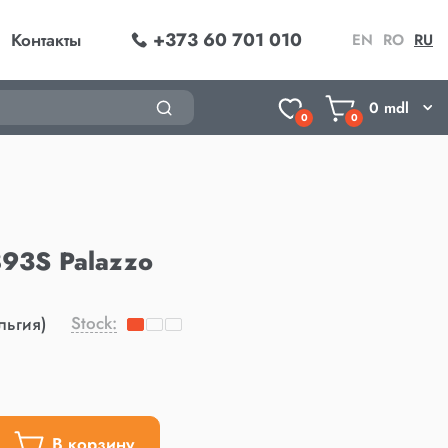
+373 60 701 010
Контакты
EN
RO
RU
0
mdl
0
0
93S Palazzo
Stock:
льгия)
В корзину