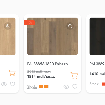
-10%
PAL3885S-1820 Palazzo
PAL3889
2015 mdl/кв.м.
1410 md
1814 mdl/кв.м.
Stock:
Stock: