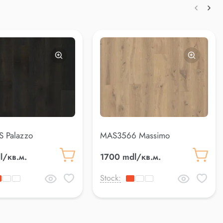
S Palazzo
MAS3566 Massimo
l/кв.м.
1700 mdl/кв.м.
Stock: