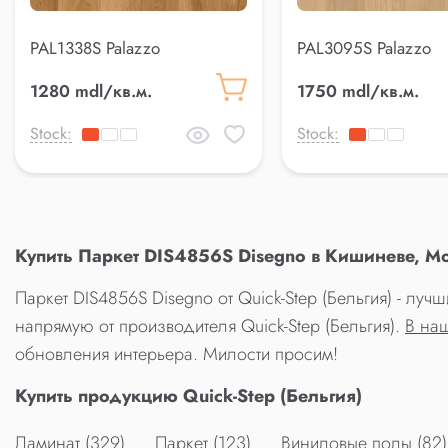
PAL1338S Palazzo
PAL3095S Palazzo
1280 mdl/кв.м.
1750 mdl/кв.м.
Stock:
Stock:
Купить Паркет DIS4856S Disegno в Кишиневе, М
Паркет DIS4856S Disegno от Quick-Step (Бельгия) - лу
напрямую от производителя Quick-Step (Бельгия).
В на
обновления интерьера. Милости просим!
Купить продукцию Quick-Step (Бельгия)
Ламинат (329)
Паркет (123)
Виниловые полы (82)