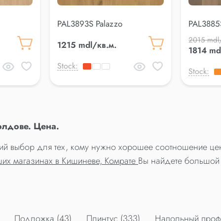
PAL3893S Palazzo
PAL3885
2015 mdl
1215 mdl/кв.м.
1814 md
Stock:
Stock:
олдове. Цена.
чший выбор для тех, кому нужно хорошее соотношение цен
ших магазинах в Кишиневе, Комрате
Вы найдете большой 
Подложка (43)
Плинтус (333)
Напольный профи