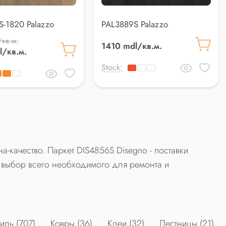
S-1820 Palazzo
PAL3889S Palazzo
/кв.м.
1410 mdl/кв.м.
l/кв.м.
Stock:
а-качество. Паркет DIS4856S Disegno - поставки
выбор всего необходимого для ремонта и
ль (707)
Ковры (36)
Клеи (32)
Лестницы (21)