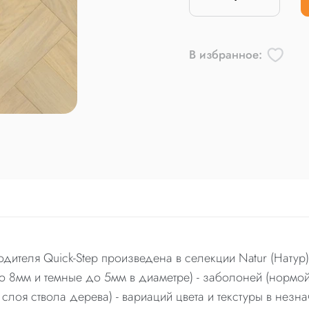
В избранное:
дителя Quick-Step произведена в селекции Natur (Натур
до 8мм и темные до 5мм в диаметре) - заболоней (нормой 
лоя ствола дерева) - вариаций цвета и текстуры в незн