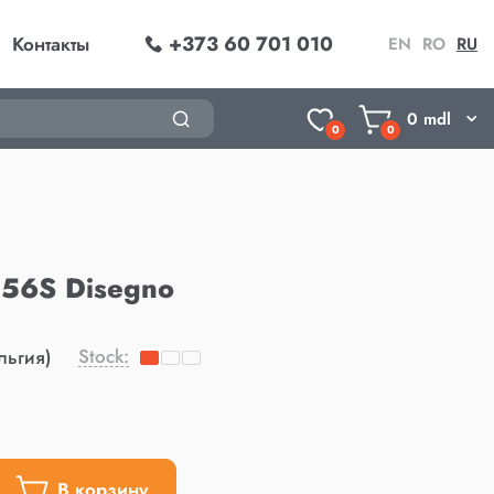
+373 60 701 010
Контакты
EN
RO
RU
0
mdl
0
0
56S Disegno
Stock:
льгия)
В корзину