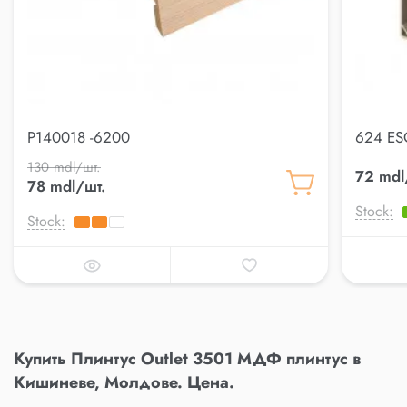
P140018 -6200
624 ES
130 mdl/шт.
72 mdl
78 mdl/шт.
Stock:
Stock:
Купить Плинтус Outlet 3501 МДФ плинтус в
Кишиневе, Молдове. Цена.