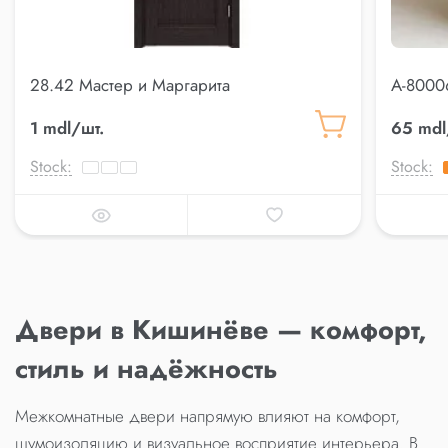
28.42 Мастер и Маргарита
A-8000
алюми
1 mdl/шт.
65 mdl
Stock:
Stock:
Двери в Кишинёве — комфорт,
стиль и надёжность
Межкомнатные двери напрямую влияют на комфорт,
шумоизоляцию и визуальное восприятие интерьера. В