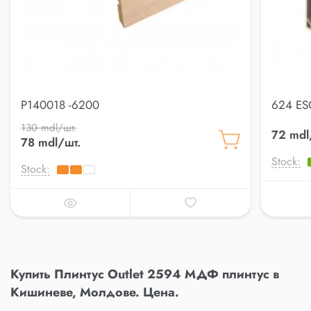
P140018 -6200
624 ES
130 mdl/шт.
72 mdl
78 mdl/шт.
Stock:
Stock:
Купить Плинтус Outlet 2594 МДФ плинтус в
Кишиневе, Молдове. Цена.