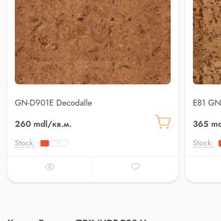
GN-D901E Decodalle
E81 GN
260 mdl/кв.м.
365 md
Stock:
Stock: