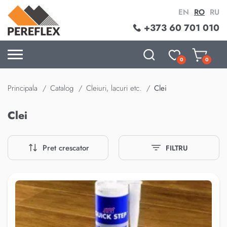
EN
RO
RU
+373 60 701 010
0
0
Principala
Catalog
Cleiuri, lacuri etc.
Clei
Clei
Pret crescator
FILTRU