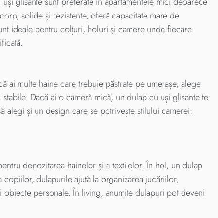
u uși glisante sunt preferate în apartamentele mici deoarece
corp, solide și rezistente, oferă capacitate mare de
sunt ideale pentru colțuri, holuri și camere unde fiecare
ficată.
acă ai multe haine care trebuie păstrate pe umerașe, alege
i stabile. Dacă ai o cameră mică, un dulap cu uși glisante te
ă alegi și un design care se potrivește stilului camerei:
pentru depozitarea hainelor și a textilelor. În hol, un dulap
copiilor, dulapurile ajută la organizarea jucăriilor,
i obiecte personale. În living, anumite dulapuri pot deveni