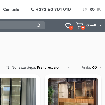
+373 60 701 010
Contacte
EN
RO
RU
0
mdl
0
0
Sorteaza dupa:
Arata: