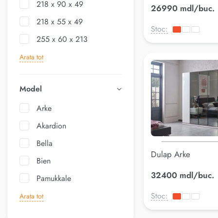
218 x 90 x 49
26990 mdl/buc.
218 x 55 x 49
Stoc:
255 x 60 x 213
Arata tot
Model
Arke
Akardion
Bella
Dulap Arke
Bien
32400 mdl/buc.
Pamukkale
Stoc:
Arata tot