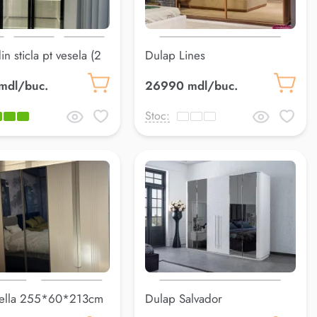
in sticla pt vesela (2
Dulap Lines
mdl/buc.
26990 mdl/buc.
Stoc:
Bella 255*60*213cm
Dulap Salvador