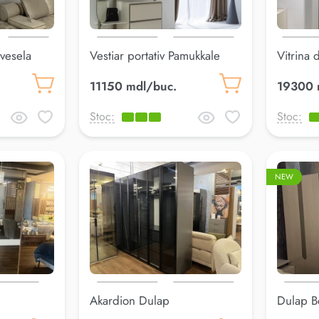
 vesela
Vestiar portativ Pamukkale
Vitrina d
usa)
11150 mdl/buc.
19300 
Stoc:
Stoc:
NEW
Akardion Dulap
Dulap 