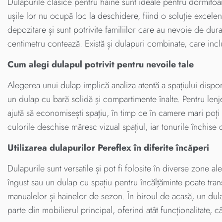
Dulapurile clasice pentru haine sunt ideale pentru dormitoar
ușile lor nu ocupă loc la deschidere, fiind o soluție excele
depozitare și sunt potrivite familiilor care au nevoie de dura
centimetru contează. Există și dulapuri combinate, care inclu
Cum alegi dulapul potrivit pentru nevoile tale
Alegerea unui dulap implică analiza atentă a spațiului dispo
un dulap cu bară solidă și compartimente înalte. Pentru lenje
ajută să economisești spațiu, în timp ce în camere mari poți 
culorile deschise măresc vizual spațiul, iar tonurile închise c
Utilizarea dulapurilor Pereflex în diferite încăperi
Dulapurile sunt versatile și pot fi folosite în diverse zone a
îngust sau un dulap cu spațiu pentru încălțăminte poate trans
manualelor și hainelor de sezon. În biroul de acasă, un dul
parte din mobilierul principal, oferind atât funcționalitate, c