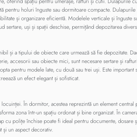
e, oferind spațiu pentru umerașe, rafturi și cutii. Dulapurile c
ntă pentru holuri înguste sau dormitoare compacte. Dulapurile 
bilitate și organizare eficientă. Modelele verticale și înguste 
d sertare, uși și spații deschise, permițând depozitarea diversi
nibil și a tipului de obiecte care urmează să fie depozitate. D
rie, accesorii sau obiecte mici, sunt necesare sertare și raftur
opta pentru modele late, cu două sau trei uși. Este important s
reează un efect elegant și sofisticat.
le locuinței. În dormitor, acestea reprezintă un element central 
forma zona într-un spațiu ordonat și bine organizat. În camera 
ap cu polițe închise poate fi ideal pentru documente, dosare ș
ât și un aspect decorativ.