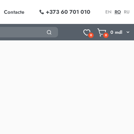
+373 60 701 010
Contacte
EN
RO
RU
0
mdl
0
0