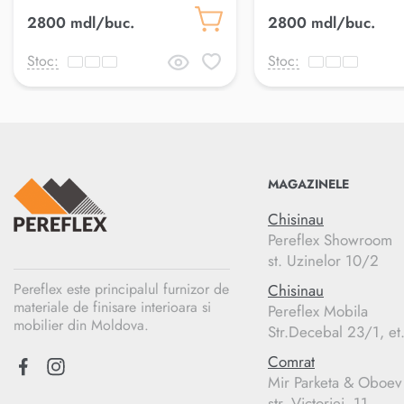
sfirsit 120*33 cm Light IN
sfirsit 120*33 cm No
2800 mdl/buc.
2800 mdl/buc.
Stoc:
Stoc:
MAGAZINELE
Chisinau
Pereflex Showroom
st. Uzinelor 10/2
Pereflex este principalul furnizor de
Chisinau
materiale de finisare interioara si
Pereflex Mobila
mobilier din Moldova.
Str.Decebal 23/1, et
Comrat
Mir Parketa & Oboev
str. Victoriei, 11