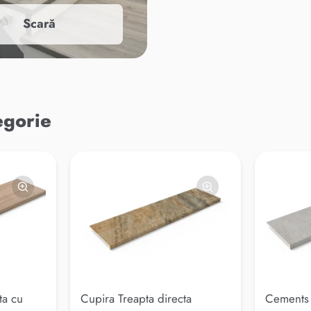
Scară
egorie
ta cu
Cupira Treapta directa
Cements 