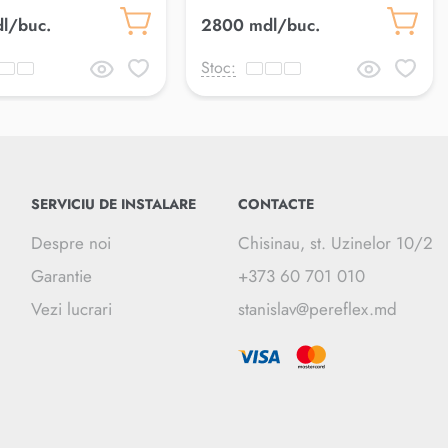
cm Smoke OUT
sfirsit 120*33 cm Multi OUT
l/buc.
2800 mdl/buc.
Stoc:
SERVICIU DE INSTALARE
CONTACTE
Despre noi
Chisinau, st. Uzinelor 10/2
Garantie
+373 60 701 010
Vezi lucrari
stanislav@pereflex.md