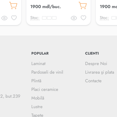
rdic IN
120*33 cm Multi OUT
120*33 
1900 mdl/buc.
1900 md
Stoc:
Stoc:
POPULAR
CLIENTI
Laminat
Despre Noi
Pardoseli de vinil
Livrarea şi plata
Plintă
Contacte
Placi ceramice
.2, but.239
Mobilă
Lustre
Tapete