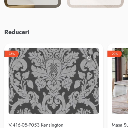
Reduceri
-35%
-20%
V.416-05-P053 Kensington
Masa Su