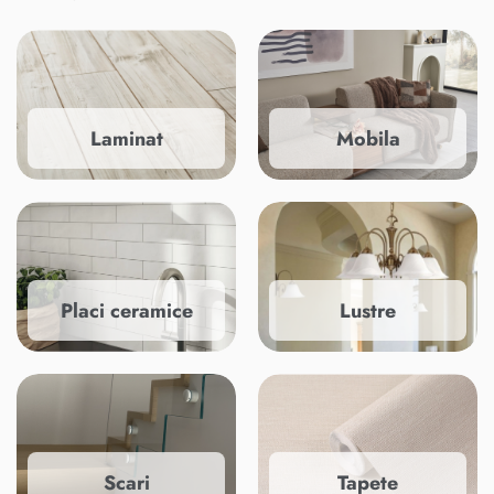
Laminat
Mobila
Placi ceramice
Lustre
Scari
Tapete