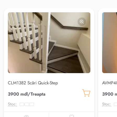
CLM1382 Scări Quick-Step
AVMP40
3900 mdl/Treapta
3900 m
Stoc:
Stoc: