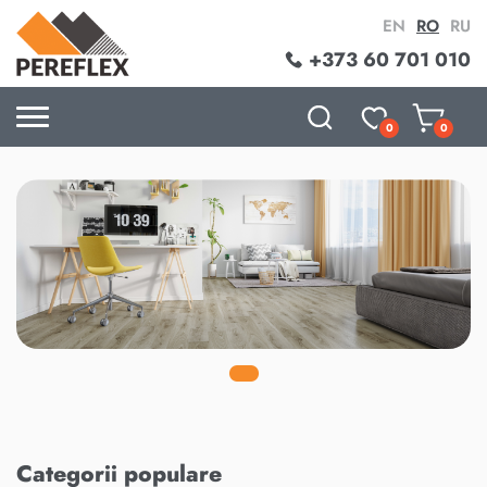
EN
RO
RU
+373 60 701 010
0
0
Categorii populare