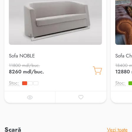
Sofa NOBLE
Sofa Ch
11800 mdl/buc.
18400 m
8260 mdl/buc.
12880 
Stoc:
Stoc:
Scară
Vezi toate