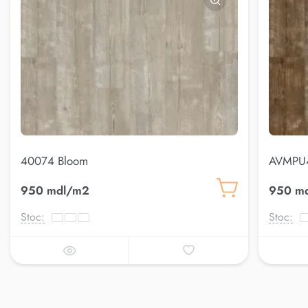
40074 Bloom
AVMPU4
950 mdl/m2
950 m
Stoc:
Stoc: