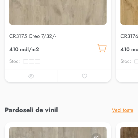
CR3175 Creo 7/32/-
CR3176
410 mdl/m2
410 m
Stoc:
Stoc:
Pardoseli de vinil
Vezi toate