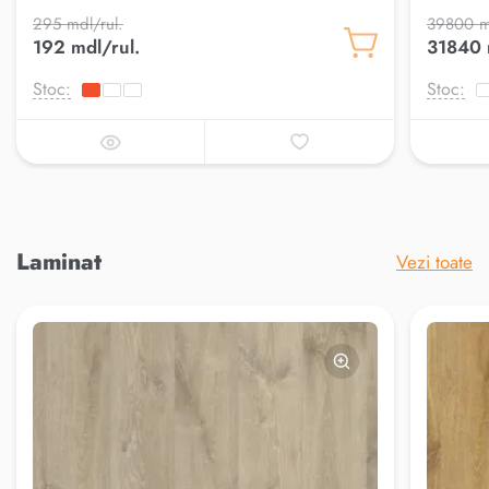
295 mdl/rul.
39800 m
192 mdl/rul.
31840 
Stoc:
Stoc:
Laminat
Vezi toate