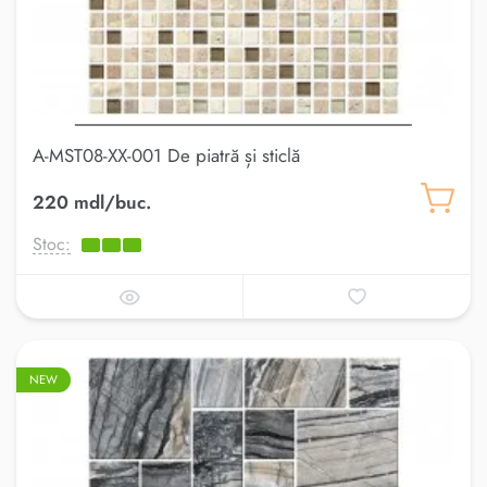
A-MST08-XX-001 De piatră și sticlă
220 mdl/buc.
Stoc:
NEW