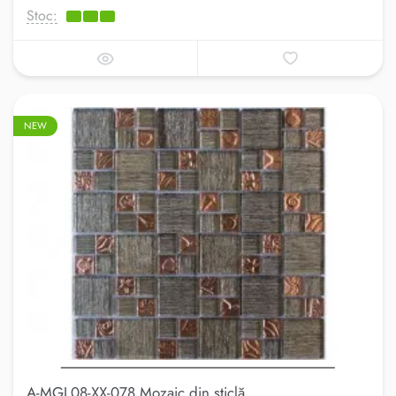
Stoc:
NEW
A-MGL08-XX-078 Mozaic din sticlă