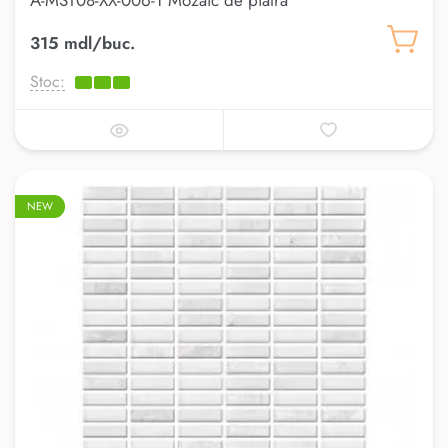
A-MST08-XX-006-1 Mozaic de piatra
315 mdl/buc.
Stoc:
NEW