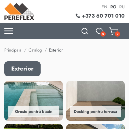
EN
RO
RU
+373 60 701 010
0
0
Principala
Catalog
Exterior
Exterior
Gresie pentru bazin
Decking pentru terrasa