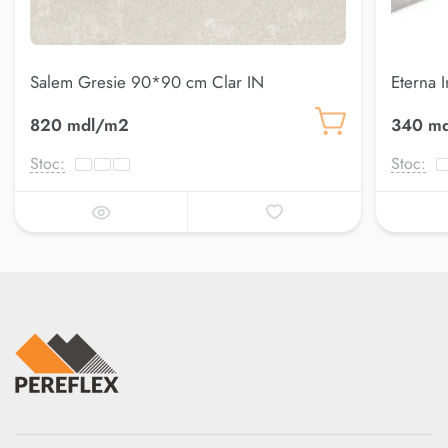
Salem Gresie 90*90 cm Clar IN
Eterna 
820 mdl/m2
340 md
Stoc:
Stoc: