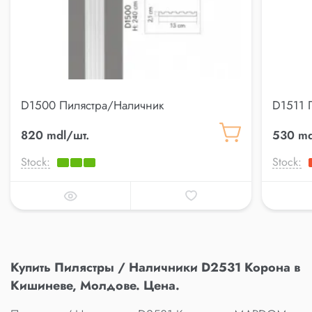
D1500 Пилястра/Наличник
D1511 
820 mdl/шт.
530 md
Stock:
Stock:
Купить Пилястры / Наличники D2531 Корона в
Кишиневе, Молдове. Цена.