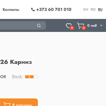
+373 60 701 010
Контакты
EN
RO
RU
0
mdl
0
0
26 Карниз
Stock:
COR
В корзину