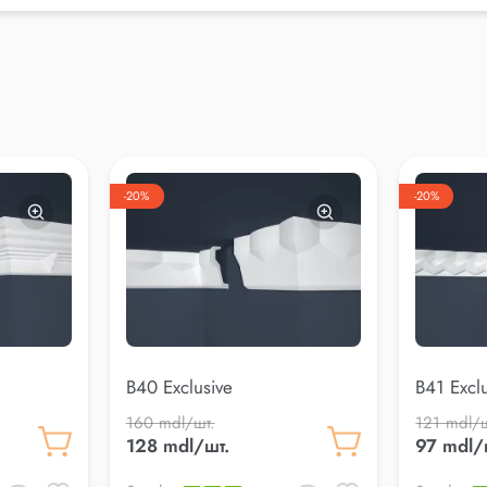
-20%
-20%
B40 Exclusive
B41 Excl
160 mdl/шт.
121 mdl/ш
128 mdl/шт.
97 mdl/