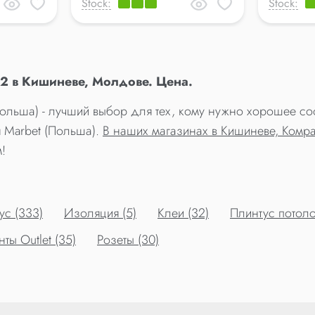
Stock:
Stock:
52 в Кишиневе, Молдове. Цена.
(Польша) - лучший выбор для тех, кому нужно хорошее с
я Marbet (Польша).
В наших магазинах в Кишиневе, Комр
!
ус (333)
Изоляция (5)
Клеи (32)
Плинтус потоло
ы Outlet (35)
Розеты (30)