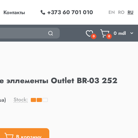
+373 60 701 010
Контакты
EN
RO
RU
0
mdl
0
0
 эллементы Outlet BR-03 252
Stock:
ша)
В корзину