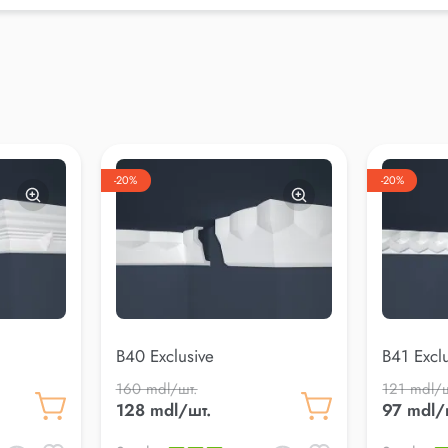
-20%
-20%
B40 Exclusive
B41 Excl
160 mdl/шт.
121 mdl/ш
128 mdl/шт.
97 mdl/