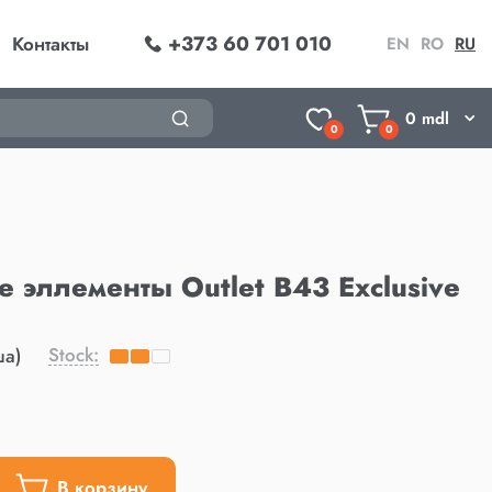
+373 60 701 010
Контакты
EN
RO
RU
0
mdl
0
0
 эллементы Outlet B43 Exclusive
Stock:
ша)
В корзину