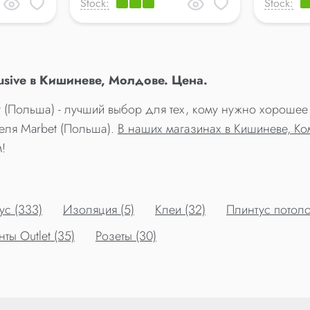
Stock:
Stock:
usive в Кишиневе, Молдове. Цена.
et (Польша) - лучший выбор для тех, кому нужно хороше
теля Marbet (Польша).
В наших магазинах в Кишиневе, К
!
ус (333)
Изоляция (5)
Клеи (32)
Плинтус потоло
ы Outlet (35)
Розеты (30)