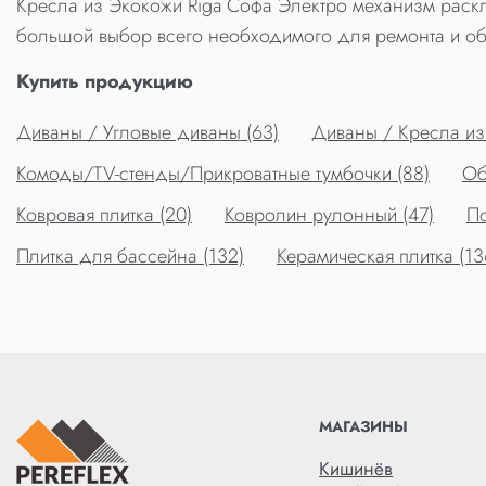
Кресла из Экокожи Riga Софа Электро механизм раскл
большой выбор всего необходимого для ремонта и об
Купить продукцию
Диваны / Угловые диваны (63)
Диваны / Кресла из
Комоды/TV-стенды/Прикроватные тумбочки (88)
Об
Ковровая плитка (20)
Ковролин рулонный (47)
По
Плитка для бассейна (132)
Керамическая плитка (13
МАГАЗИНЫ
Кишинёв