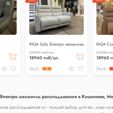
RIGA Sofa Электро механизм
RIGA Со
раскладывания
механиз
23700 mdl/шт.
23700 md
18960 mdl/шт.
18960 m
Stock:
Stock:
 Электро механизм раскладывания в Кишиневе, М
изм раскладывания от - лучший выбор для тех, кому ну