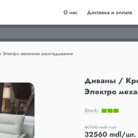
О нас
Доставка и оплата
а Электро механизм раскладывания
Диваны / Кре
Электро мех
Stock:
40700 mdl /шт.
32560 mdl/шт.