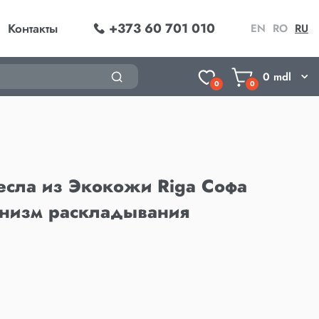
+373 60 701 010
Контакты
EN
RO
RU
0
mdl
0
0
сла из Экокожи Riga Софа
анизм раскладывания