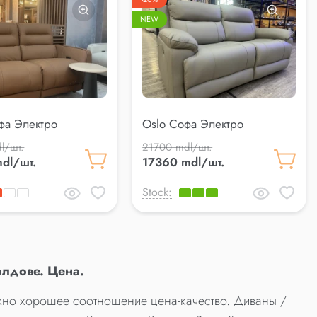
NEW
фа Электро
Oslo Софа Электро
м раскладывания
механизм раскладывания
l/шт.
21700 mdl/шт.
dl/шт.
17360 mdl/шт.
Stock:
олдове. Цена.
жно хорошее соотношение цена-качество. Диваны /