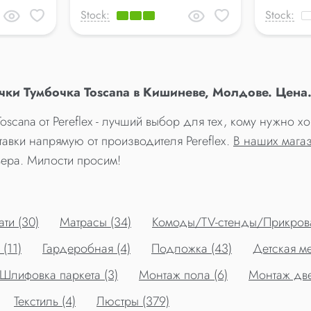
Stock:
Stock:
ки Тумбочка Toscana в Кишиневе, Молдове. Цена
scana от Pereflex - лучший выбор для тех, кому нужно 
тавки напрямую от производителя Pereflex.
В наших мага
ьера. Милости просим!
ти (30)
Матрасы (34)
Комоды/TV-стенды/Прикрова
(11)
Гардеробная (4)
Подложка (43)
Детская ме
Шлифовка паркета (3)
Монтаж пола (6)
Монтаж две
Текстиль (4)
Люстры (379)