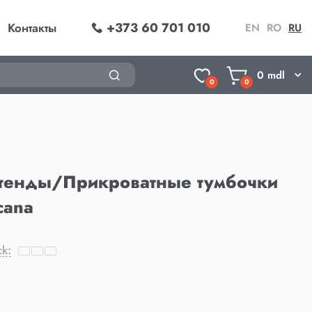
+373 60 701 010
Контакты
EN
RO
RU
0
mdl
0
0
тенды/Прикроватные тумбочки
cana
ck: