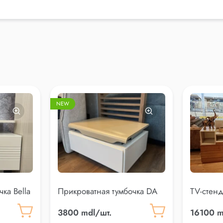
NEW
ка Bella
Прикроватная тумбочка DA
TV-стенд
VINCI
3800 mdl/шт.
16100 m