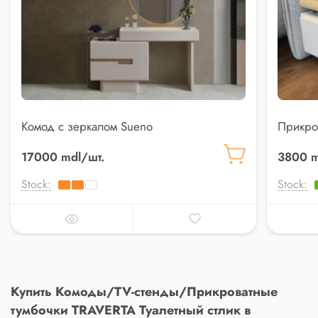
Комод с зеркалом Sueno
Прикро
17000 mdl/шт.
3800 m
Stock:
Stock:
Купить Комоды/TV-стенды/Прикроватные
тумбочки TRAVERTA Туалетный стлик в