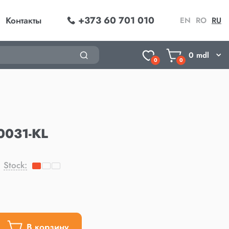
+373 60 701 010
Контакты
EN
RO
RU
0
mdl
0
0
0031-KL
Stock:
В корзину