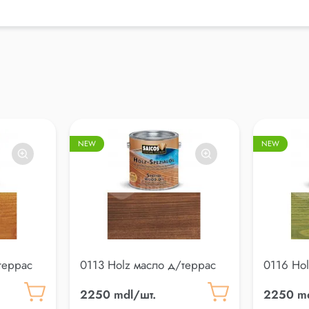
NEW
NEW
террас
0113 Holz масло д/террас
0116 Ho
2250 mdl/шт.
2250 md