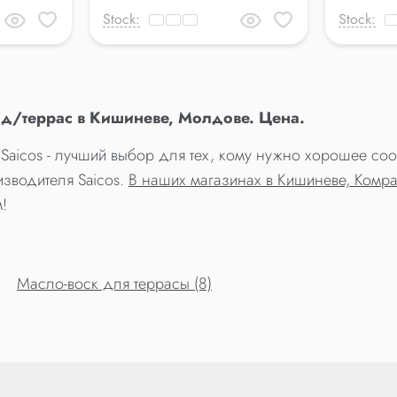
Stock:
Stock:
 д/террас в Кишиневе, Молдове. Цена.
 Saicos - лучший выбор для тех, кому нужно хорошее со
изводителя Saicos.
В наших магазинах в Кишиневе, Комр
!
Масло-воск для террасы (8)