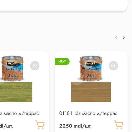
NEW
lz масло д/террас
0118 Holz масло д/террас
l/шт.
2250 mdl/шт.