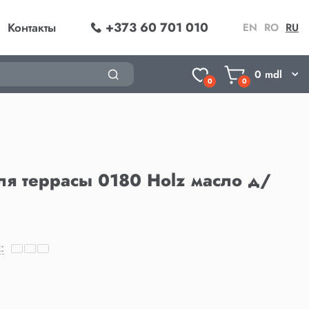
+373 60 701 010
Контакты
EN
RO
RU
0
mdl
0
0
ля террасы 0180 Holz масло д/
: