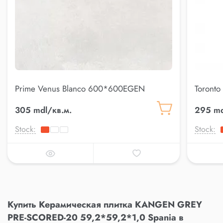
Prime Venus Blanco 600*600EGEN
Toronto
Керамическая плитка - Gresie EGEN
Керамич
305 mdl/кв.м.
295 md
60*60
60*60
Stock:
Stock:
Купить Керамическая плитка KANGEN GREY
PRE-SCORED-20 59,2*59,2*1,0 Spania в