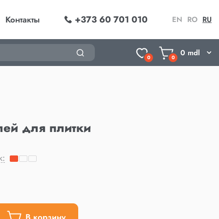
+373 60 701 010
Контакты
EN
RO
RU
0
mdl
0
0
ей для плитки
k:
В корзину