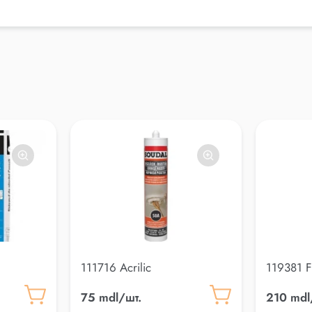
111716 Acrilic
119381 F
75 mdl/шт.
210 mdl