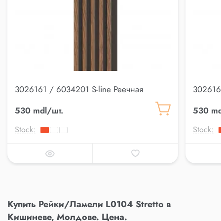
3026161 / 6034201 S-line Реечная
302616
панель
панель
530 mdl/шт.
530 md
Stock:
Stock:
Купить Рейки/Ламели L0104 Stretto в
Кишиневе, Молдове. Цена.