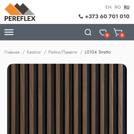
EN
RO
RU
+373 60 701 010
0
0
Главная
Каталог
Рейки/Ламели
L0104 Stretto