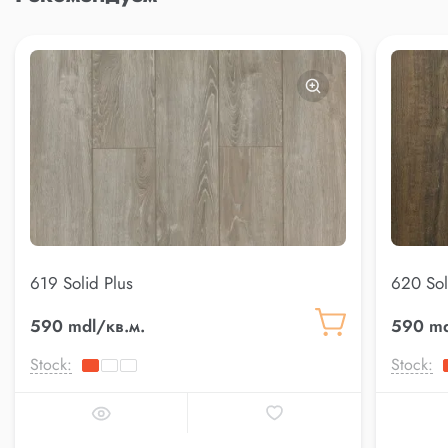
619 Solid Plus
620 Sol
590 mdl/кв.м.
590 md
Stock:
Stock: