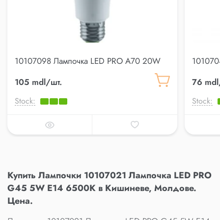
10107098 Лампочка LED PRO A70 20W
101070
E27 6500K
Clear 
105 mdl/шт.
76 mdl
Stock:
Stock:
Купить Лампочки 10107021 Лампочка LED PRO
G45 5W E14 6500K в Кишиневе, Молдове.
Цена.