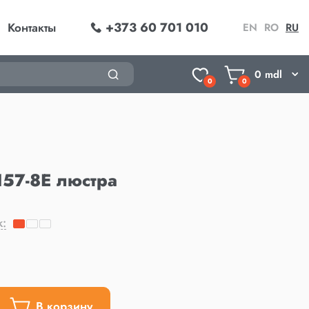
+373 60 701 010
Контакты
EN
RO
RU
0
mdl
0
0
57-8E люстра
k:
В корзину