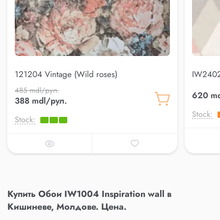
121204 Vintage (Wild roses)
IW2402 
485 mdl/рул.
620 md
388 mdl/рул.
Stock:
Stock:
Купить Обои IW1004 Inspiration wall в
Кишиневе, Молдове. Цена.