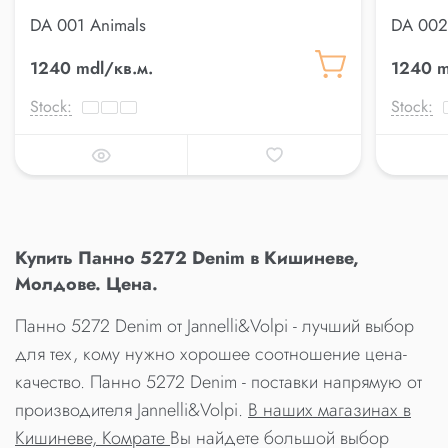
DA 001 Animals
DA 002
1240 mdl/кв.м.
1240 m
Stock:
Stock:
Купить Панно 5272 Denim в Кишиневе,
Молдове. Цена.
Панно 5272 Denim от Jannelli&Volpi - лучший выбор
для тех, кому нужно хорошее соотношение цена-
качество. Панно 5272 Denim - поставки напрямую от
производителя Jannelli&Volpi.
В наших магазинах в
Кишиневе, Комрате
Вы найдете большой выбор