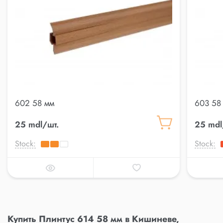
602 58 мм
603 58
25 mdl/шт.
25 mdl
Stock:
Stock:
Купить Плинтус 614 58 мм в Кишиневе,