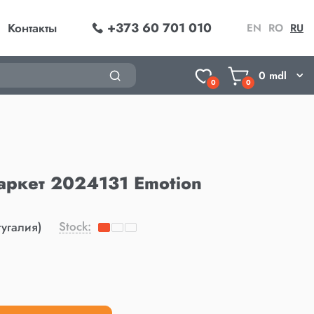
+373 60 701 010
Контакты
EN
RO
RU
0
mdl
0
0
ркет 2024131 Emotion
Stock:
угалия)