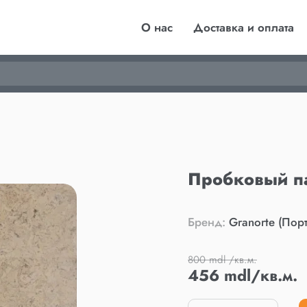
О нас
Доставка и оплата
Пробковый па
Бренд:
Granorte (Порт
800 mdl /кв.м.
456 mdl/кв.м.