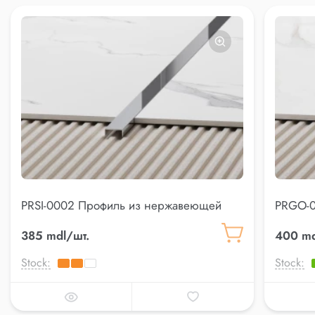
PRSI-0002 Профиль из нержавеющей
PRGO-0
стали
стали
385 mdl/шт.
400 md
Stock:
Stock: