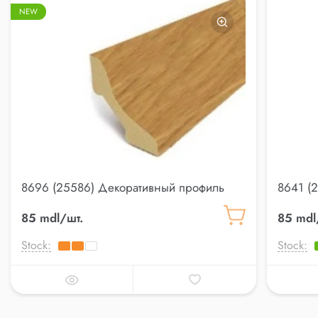
NEW
8696 (25586) Декоративный профиль
8641 (
Lemal 20*20
Lemal 
85 mdl/шт.
85 mdl
Stock:
Stock: