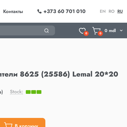
+373 60 701 010
Контакты
EN
RO
RU
0
mdl
0
0
лтели 8625 (25586) Lemal 20*20
Stock:
а)
В корзину