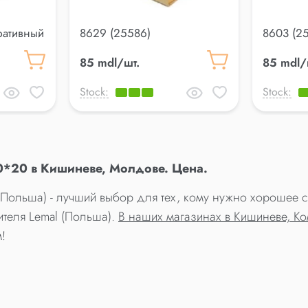
ративный
8629 (25586)
8603 (2
20
Декоративный профиль
профиль
85 mdl/шт.
85 mdl/
Lemal 20*20
Stock:
Stock:
20*20 в Кишиневе, Молдове. Цена.
 (Польша) - лучший выбор для тех, кому нужно хорошее 
ителя Lemal (Польша).
В наших магазинах в Кишиневе, К
!