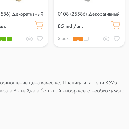
5586) Декоративный
0108 (25586) Декоративный
 Lemal 20*20
профиль Lemal 20*20
шт.
85 mdl/шт.
Stock:
соотношение цена-качество. Штапики и галтели 8625
омрате
Вы найдете большой выбор всего необходимого