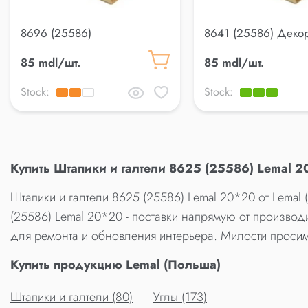
8696 (25586)
8641 (25586) Деко
Декоративный профиль
профиль Lemal 20*
85 mdl/шт.
85 mdl/шт.
Lemal 20*20
Stock:
Stock:
Купить Штапики и галтели 8625 (25586) Lemal 
Штапики и галтели 8625 (25586) Lemal 20*20 от Lemal
(25586) Lemal 20*20 - поставки напрямую от производ
для ремонта и обновления интерьера. Милости просим
Купить продукцию Lemal (Польша)
Штапики и галтели (80)
Углы (173)