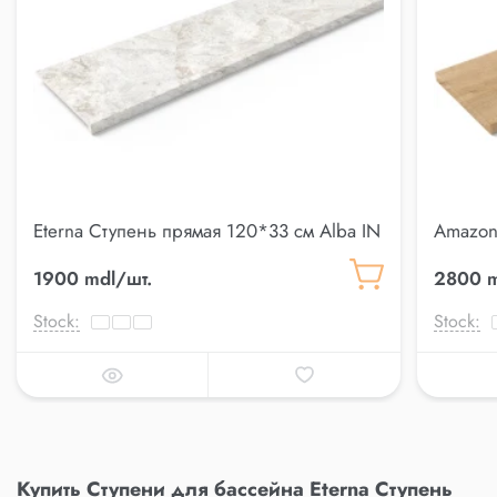
Eterna Ступень прямая 120*33 см Alba IN
Amazon
120*33 
1900 mdl/шт.
2800 m
Stock:
Stock:
Купить Ступени для бассейна Eterna Ступень