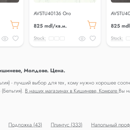
AVSTU40136 Oro
AVSTU40
825 mdl/кв.м.
825 mdl
Stock:
Stock:
ишиневе, Молдове. Цена.
льгия) - лучший выбор для тех, кому нужно хорошее со
 (Бельгия).
В наших магазинах в Кишиневе, Комрате
Вы н
Подложка (43)
Плинтус (333)
Напольный профи