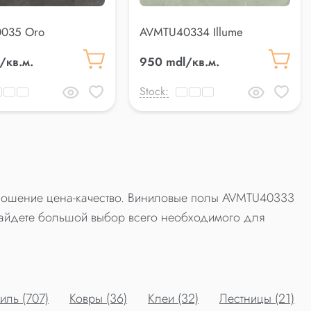
035 Oro
AVMTU40334 Illume
/кв.м.
950 mdl/кв.м.
Stock:
отношение цена-качество. Виниловые полы AVMTU40333
айдете большой выбор всего необходимого для
ль (707)
Ковры (36)
Клеи (32)
Лестницы (21)