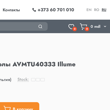
+373 60 701 010
Контакты
EN
RO
RU
0
mdl
0
0
олы AVMTU40333 Illume
Stock:
льгия)
В корзину