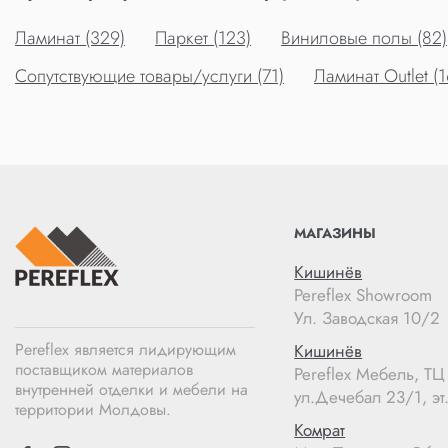
Ламинат (329)
Паркет (123)
Виниловые полы (82)
Сопутствующие товары/услуги (71)
Ламинат Outlet (1
МАГАЗИНЫ
Кишинёв
Pereflex Showroom
Ул. Заводская 10/2
Pereflex является лидирующим
Кишинёв
поставщиком материалов
Pereflex Мебель, Т
внутренней отделки и мебели на
ул.Дечебал 23/1, эт.
территории Молдовы.
Комрат