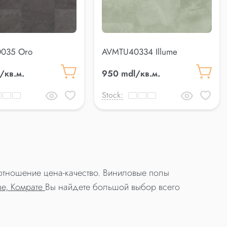
035 Oro
AVMTU40334 Illume
/кв.м.
950 mdl/кв.м.
Stock:
оотношение цена-качество. Виниловые полы
ве, Комрате
Вы найдете большой выбор всего