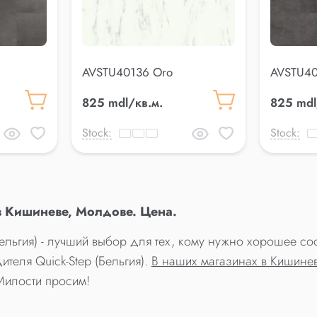
AVSTU40136 Oro
AVSTU40
825 mdl/кв.м.
825 mdl
Stock:
Stock:
в Кишиневе, Молдове. Цена.
Бельгия) - лучший выбор для тех, кому нужно хорошее с
ителя Quick-Step (Бельгия).
В наших магазинах в Кишине
Милости просим!