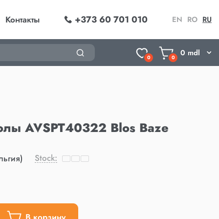
+373 60 701 010
Контакты
EN
RO
RU
0
mdl
0
0
олы AVSPT40322 Blos Baze
Stock:
льгия)
В корзину