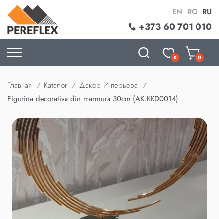
EN
RO
RU
+373 60 701 010
0
0
Главная
Каталог
Декор Интерьера
Figurina decorativa din marmura 30cm (AK.KKD0014)