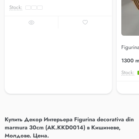
Stock:
Figurin
(AK.KK
1300 m
Stock:
Купить Декор Интерьера Figurina decorativa din
marmura 30cm (AK.KKD0014) в Кишиневе,
Молдове. Цена.