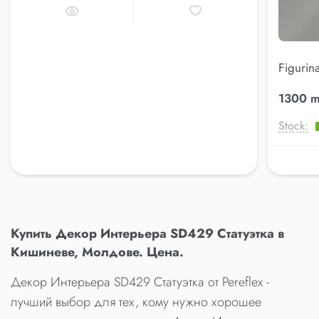
Figurin
(AK.KK
1300 m
Stock:
Купить Декор Интерьера SD429 Статуэтка в
Кишиневе, Молдове. Цена.
Декор Интерьера SD429 Статуэтка от Pereflex -
лучший выбор для тех, кому нужно хорошее