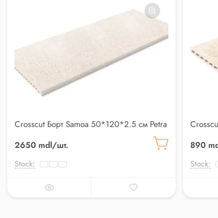
Crosscut Борт Samoa 50*120*2.5 см Petra
Crosscu
2650 mdl/шт.
890 md
Stock:
Stock: