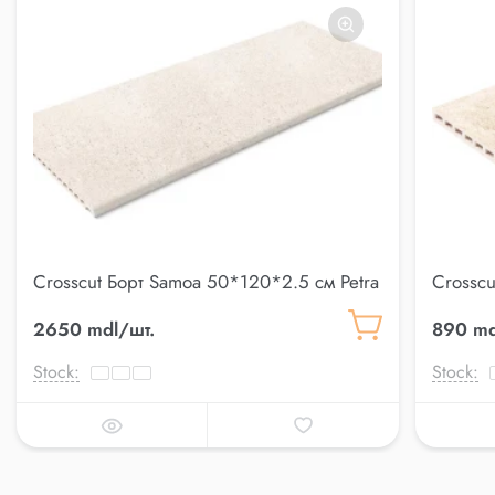
Crosscut Борт Samoa 50*120*2.5 см Petra
Crosscu
2650 mdl/шт.
890 md
Stock:
Stock: