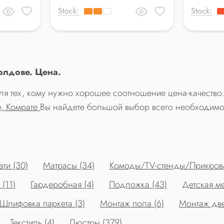
Stock:
Stock:
олдове. Цена.
ля тех, кому нужно хорошее соотношение цена-качество
е, Комрате
Вы найдете большой выбор всего необходимо
ти (30)
Матрасы (34)
Комоды/TV-стенды/Прикрова
(11)
Гардеробная (4)
Подложка (43)
Детская ме
Шлифовка паркета (3)
Монтаж пола (6)
Монтаж две
Текстиль (4)
Люстры (379)