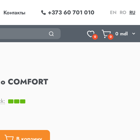
+373 60 701 010
Контакты
EN
RO
RU
0
mdl
0
0
ло COMFORT
ck:
В корзину