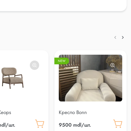
NEW
Keops
Кресло Bonn
dl/шт.
9500 mdl/шт.